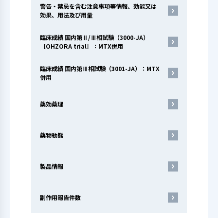
警告・禁忌を含む注意事項等情報、効能又は
効果、用法及び用量
副作用報告件数
臨床成績 国内第Ⅱ/Ⅲ相試験（3000-JA）
［OHZORA trial］：MTX併用
臨床成績 国内第Ⅲ相試験（3001-JA）：MTX
併用
薬効薬理
薬物動態
製品情報
副作用報告件数