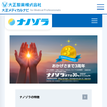
for Medical Professionals
ナノゾラの特徴
警告・禁忌を含む注意事項
等情報、効能又は効果、
用法及
び用量
臨床成績
薬効薬理
薬物動態
ナノゾラの特徴
製品情報